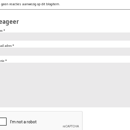
 geen reacties aanwezig op dit blogitem.
eageer
m *
ail adres *
ctie *