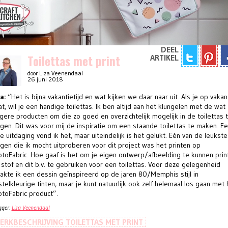
DEEL
Toilettas met print
ARTIKEL
door Liza Veenendaal
26 juni 2018
a:
“Het is bijna vakantietijd en wat kijken we daar naar uit. Als je op vakan
t, wil je een handige toilettas. Ik ben altijd aan het klungelen met de wat
gere producten om die zo goed en overzichtelijk mogelijk in de toilettas 
jgen. Dit was voor mij de inspiratie om een staande toilettas te maken. E
e uitdaging vond ik het, maar uiteindelijk is het gelukt. Eén van de leukste
gen die ik mocht uitproberen voor dit project was het printen op
otoFabric. Hoe gaaf is het om je eigen ontwerp/afbeelding te kunnen prin
stof en dit b.v. te gebruiken voor een toilettas. Voor deze gelegenheid
akte ik een dessin geïnspireerd op de jaren 80/Memphis stijl in
telkleurige tinten, maar je kunt natuurlijk ook zelf helemaal los gaan met 
otoFabric product”.
gger:
Liza Veenendaal
ERKBESCHRIJVING TOILETTAS MET PRINT