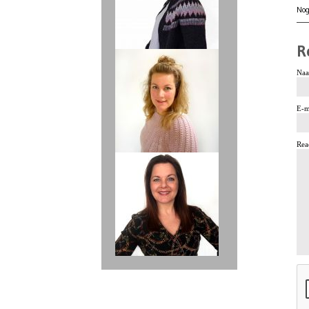
Nog
R
Naa
E-m
Rea