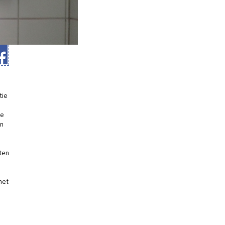
tie
te
en
ten
het