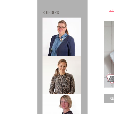
« K
BLOGGERS
RE