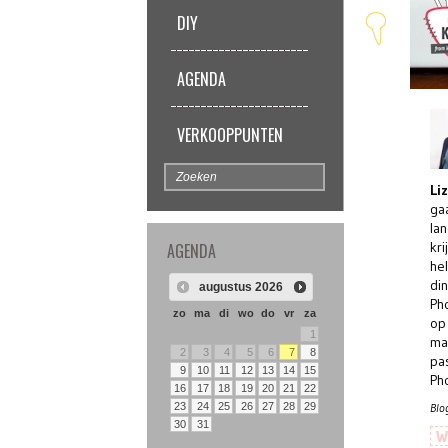
DIY
AGENDA
VERKOOPPUNTEN
Liz
gaa
lan
kri
AGENDA
hel
din
augustus
2026
Ph
zo
ma
di
wo
do
vr
za
op 
1
ma
2
3
4
5
6
7
8
pas
9
10
11
12
13
14
15
Ph
16
17
18
19
20
21
22
Blo
23
24
25
26
27
28
29
30
31
W