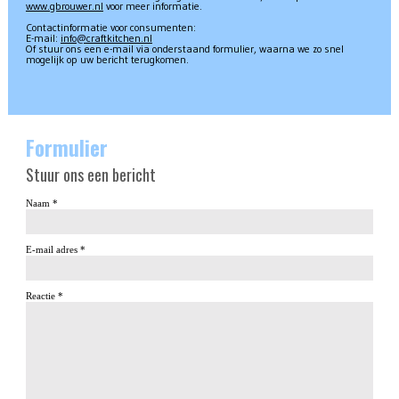
www.gbrouwer.nl
voor meer informatie.
Contactinformatie voor consumenten:
E-mail:
info@craftkitchen.nl
Of stuur ons een e-mail via onderstaand formulier, waarna we zo snel
mogelijk op uw bericht terugkomen.
Formulier
Stuur ons een bericht
Naam *
E-mail adres *
Reactie *