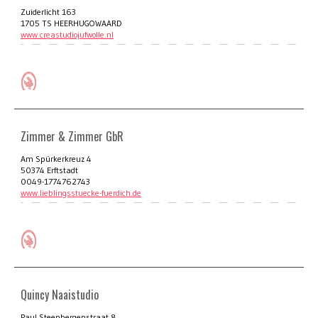
Zuiderlicht 163
1705 TS HEERHUGOWAARD
www.creastudiojufwolle.nl
Zimmer & Zimmer GbR
Am Spürkerkreuz 4
50374 Erftstadt
0049-1774762743
www.lieblingsstuecke-fuerdich.de
Quincy Naaistudio
Paul Steenbergenstraat 8