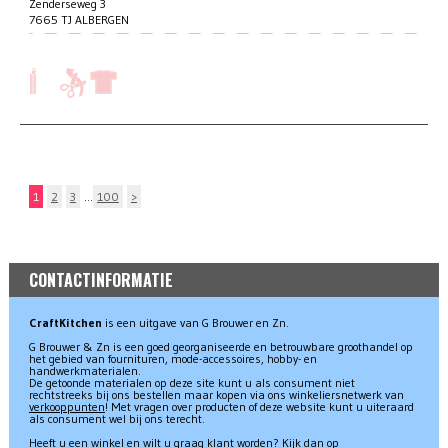
Zenderseweg 3
7665 TJ ALBERGEN
1
2
3
…
100
>
CONTACTINFORMATIE
CraftKitchen
is een uitgave van G Brouwer en Zn.
G Brouwer & Zn is een goed georganiseerde en betrouwbare groothandel op
het gebied van fournituren, mode-accessoires, hobby- en
handwerkmaterialen.
De getoonde materialen op deze site kunt u als consument niet
rechtstreeks bij ons bestellen maar kopen via ons winkeliersnetwerk van
verkooppunten
! Met vragen over producten of deze website kunt u uiteraard
als consument wel bij ons terecht.
Heeft u een winkel en wilt u graag klant worden? Kijk dan op