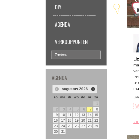
DIY
AGENDA
VERKOOPPUNTEN
Liz
ma
van
ee
AGENDA
tex
mak
augustus
2026
Blo
zo
ma
di
wo
do
vr
za
1
W
2
3
4
5
6
7
8
9
10
11
12
13
14
15
16
17
18
19
20
21
22
« K
23
24
25
26
27
28
29
30
31