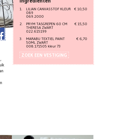
ingrediënten
1.
LILIAN CANVASSTOF KLEUR
€ 10,50
089
069.2000
2.
PRYM TASGREPEN 60 CM
€ 15,50
THERESA ZWART
022.615199
3.
MARABU TEXTIEL PAINT
€ 6,70
50ML ZWART
008.171505 kleur 73
ZOEK EEN VESTIGING
,
uik
an
en