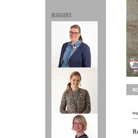
BLOGGERS
RE
Nog
R