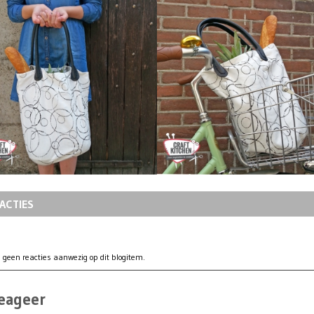
ACTIES
 geen reacties aanwezig op dit blogitem.
eageer