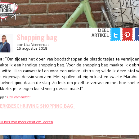
DEEL
Shopping bag
ARTIKEL
door Liza Veenendaal
16 augustus 2018
a:
“Om tijdens het doen van boodschappen de plastic tasjes te vermijden
akte ik een handige shopping bag. Voor de shopping bag maakte ik gebr
 witte Lilian canvasstof en voor een unieke uitstraling wilde ik deze stof v
n eigenwijs dessin voorzien. Met spullen uit eigen kast en zwarte Marabu
tielverf ging ik aan de slag. Zo leuk om jezelf te verrassen met hoe snel 
kelijk je je eigen kunstzinnig dessin maakt”.
gger:
Liza Veenendaal
ERKBESCHRIJVING SHOPPING BAG
lik hier voor meer creatieve ideeën