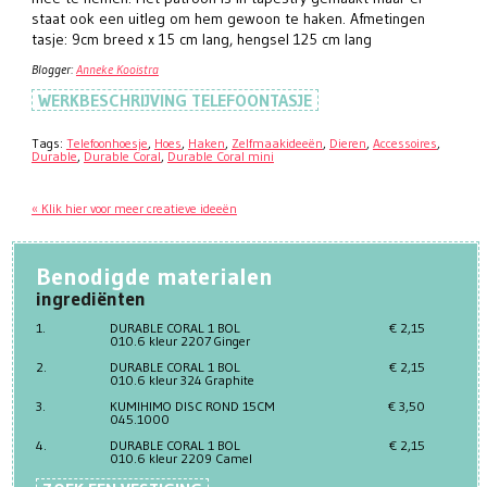
staat ook een uitleg om hem gewoon te haken. Afmetingen
tasje: 9cm breed x 15 cm lang, hengsel 125 cm lang
Blogger:
Anneke Kooistra
WERKBESCHRIJVING TELEFOONTASJE
Tags:
Telefoonhoesje
,
Hoes
,
Haken
,
Zelfmaakideeën
,
Dieren
,
Accessoires
,
Durable
,
Durable Coral
,
Durable Coral mini
« Klik hier voor meer creatieve ideeën
Benodigde materialen
ingrediënten
1.
DURABLE CORAL 1 BOL
€ 2,15
010.6 kleur 2207 Ginger
2.
DURABLE CORAL 1 BOL
€ 2,15
010.6 kleur 324 Graphite
3.
KUMIHIMO DISC ROND 15CM
€ 3,50
045.1000
4.
DURABLE CORAL 1 BOL
€ 2,15
010.6 kleur 2209 Camel