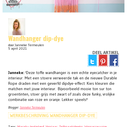
Wandhanger dip-dye
door Janneke Termeulen
5 april 2021
DEEL ARTIKEL
Janneke:
'Deze toffe wandhanger is een echte eyecatcher in je
interieur. Met een stoere verweerde tak en de nieuwe Durable
Rope draden met een geverfd dipdye-effect. Kies kleuren die
matchen met jouw interieur. Bijvoorbeeld mooie ton sur ton
groentinten, stoer grijs met zwart of zoals deze funky, vrolijke
combinatie van roze en oranje. Lekker speels!'
Blogger:
Janneke Termeulen
WERKBESCHRIJVING WANDHANGER DIP-DYE
Tags:
Marabu textielverf
,
Voorjaar
,
Zelfmaakideeën
,
Woonaccessoire
,