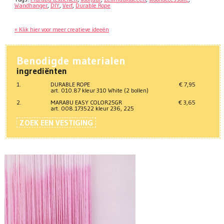
Wandhanger
,
DIY
,
Verf
,
Durable Rope
« Klik hier voor meer creatieve ideeën
Benodigde materialen
ingrediënten
1.
DURABLE ROPE
€ 7,95
art. 010.87 kleur 310 White (2 bollen)
2.
MARABU EASY COLOR25GR
€ 3,65
art. 008.173522 kleur 236, 225
ZOEK EEN VESTIGING