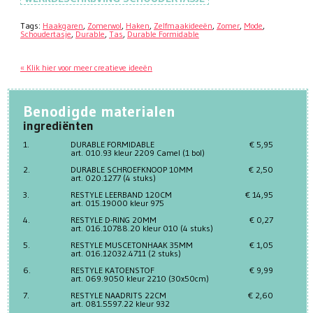
Tags:
Haakgaren
,
Zomerwol
,
Haken
,
Zelfmaakideeën
,
Zomer
,
Mode
,
Schoudertasje
,
Durable
,
Tas
,
Durable Formidable
« Klik hier voor meer creatieve ideeën
Benodigde materialen
ingrediënten
1.
DURABLE FORMIDABLE
€ 5,95
art. 010.93 kleur 2209 Camel (1 bol)
2.
DURABLE SCHROEFKNOOP 10MM
€ 2,50
art. 020.1277 (4 stuks)
3.
RESTYLE LEERBAND 120CM
€ 14,95
art. 015.19000 kleur 975
4.
RESTYLE D-RING 20MM
€ 0,27
art. 016.10788.20 kleur 010 (4 stuks)
5.
RESTYLE MUSCETONHAAK 35MM
€ 1,05
art. 016.12032.4711 (2 stuks)
6.
RESTYLE KATOENSTOF
€ 9,99
art. 069.9050 kleur 2210 (30x50cm)
7.
RESTYLE NAADRITS 22CM
€ 2,60
art. 081.5597.22 kleur 932