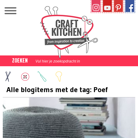
ZOEKEN
Alle blogitems met de tag: Poef