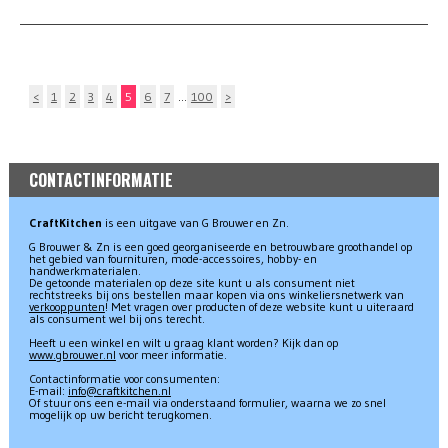
<
1
2
3
4
5
6
7
…
100
>
CONTACTINFORMATIE
CraftKitchen
is een uitgave van G Brouwer en Zn.
G Brouwer & Zn is een goed georganiseerde en betrouwbare groothandel op
het gebied van fournituren, mode-accessoires, hobby- en
handwerkmaterialen.
De getoonde materialen op deze site kunt u als consument niet
rechtstreeks bij ons bestellen maar kopen via ons winkeliersnetwerk van
verkooppunten
! Met vragen over producten of deze website kunt u uiteraard
als consument wel bij ons terecht.
Heeft u een winkel en wilt u graag klant worden? Kijk dan op
www.gbrouwer.nl
voor meer informatie.
Contactinformatie voor consumenten:
E-mail:
info@craftkitchen.nl
Of stuur ons een e-mail via onderstaand formulier, waarna we zo snel
mogelijk op uw bericht terugkomen.