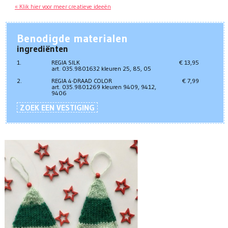
« Klik hier voor meer creatieve ideeën
Benodigde materialen
ingrediënten
1.
REGIA SILK
€ 13,95
art. 035.9801632 kleuren 25, 85, 05
2.
REGIA 4-DRAAD COLOR
€ 7,99
art. 035.9801269 kleuren 9409, 9412,
9406
ZOEK EEN VESTIGING